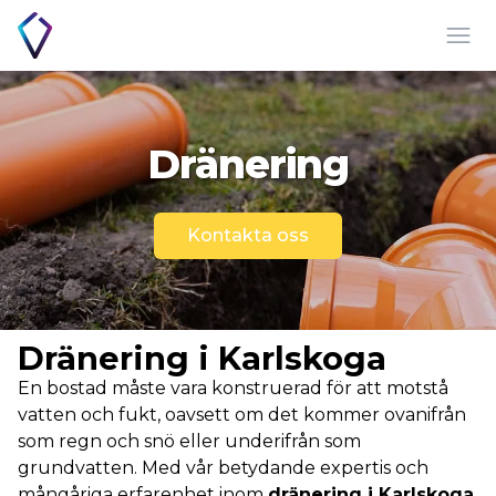
Öpp
Dränering
Kontakta oss
Dränering i Karlskoga
En bostad måste vara konstruerad för att motstå
vatten och fukt, oavsett om det kommer ovanifrån
som regn och snö eller underifrån som
grundvatten. Med vår betydande expertis och
mångåriga erfarenhet inom
dränering i Karlskoga
,